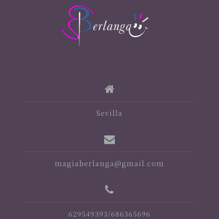
Sevilla
magiaberlanga@gmail.com
629549393/686365696