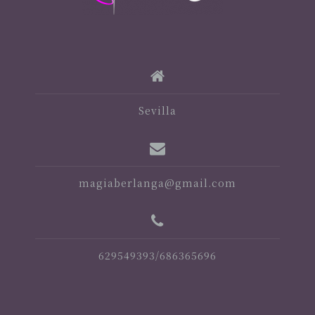
Sevilla
magiaberlanga@gmail.com
629549393/686365696